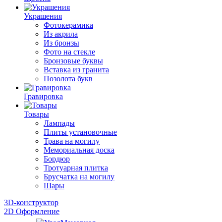
Украшения
Фотокерамика
Из акрила
Из бронзы
Фото на стекле
Бронзовые буквы
Вставка из гранита
Позолота букв
Гравировка
Товары
Лампады
Плиты установочные
Трава на могилу
Мемориальная доска
Бордюр
Тротуарная плитка
Брусчатка на могилу
Шары
3D-конструктор
2D Оформление