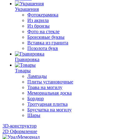
Украшения
Фотокерамика
Из акрила
Из бронзы
Фото на стекле
Бронзовые буквы
Вставка из гранита
Позолота букв
Гравировка
Товары
Лампады
Плиты установочные
Трава на могилу
Мемориальная доска
Бордюр
Тротуарная плитка
Брусчатка на могилу
Шары
3D-конструктор
2D Оформление