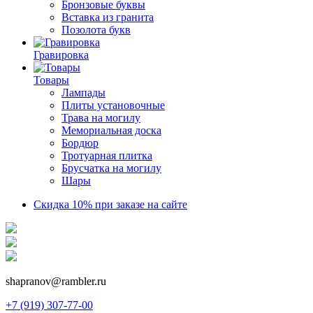
Бронзовые буквы
Вставка из гранита
Позолота букв
Гравировка
Товары
Лампады
Плиты установочные
Трава на могилу
Мемориальная доска
Бордюр
Тротуарная плитка
Брусчатка на могилу
Шары
Скидка 10% при заказе на сайте
shapranov@rambler.ru
+7 (919) 307-77-00