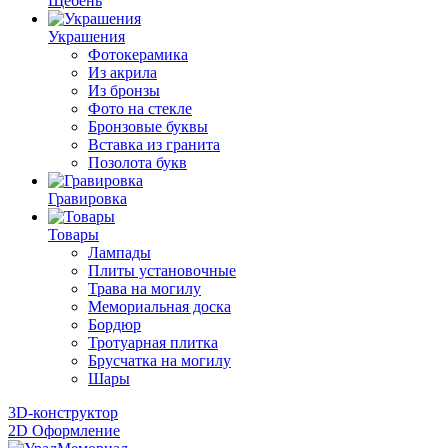
Щебень
Украшения
Фотокерамика
Из акрила
Из бронзы
Фото на стекле
Бронзовые буквы
Вставка из гранита
Позолота букв
Гравировка
Товары
Лампады
Плиты установочные
Трава на могилу
Мемориальная доска
Бордюр
Тротуарная плитка
Брусчатка на могилу
Шары
3D-конструктор
2D Оформление