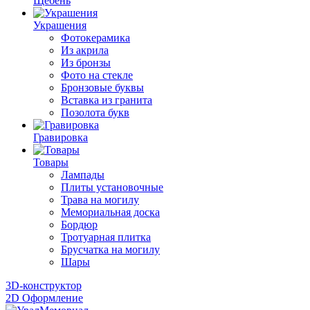
Щебень
Украшения
Фотокерамика
Из акрила
Из бронзы
Фото на стекле
Бронзовые буквы
Вставка из гранита
Позолота букв
Гравировка
Товары
Лампады
Плиты установочные
Трава на могилу
Мемориальная доска
Бордюр
Тротуарная плитка
Брусчатка на могилу
Шары
3D-конструктор
2D Оформление