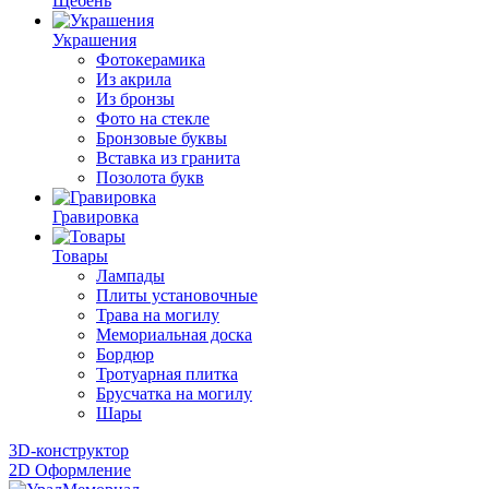
Щебень
Украшения
Фотокерамика
Из акрила
Из бронзы
Фото на стекле
Бронзовые буквы
Вставка из гранита
Позолота букв
Гравировка
Товары
Лампады
Плиты установочные
Трава на могилу
Мемориальная доска
Бордюр
Тротуарная плитка
Брусчатка на могилу
Шары
3D-конструктор
2D Оформление