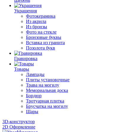
Щебень
Украшения
Фотокерамика
Из акрила
Из бронзы
Фото на стекле
Бронзовые буквы
Вставка из гранита
Позолота букв
Гравировка
Товары
Лампады
Плиты установочные
Трава на могилу
Мемориальная доска
Бордюр
Тротуарная плитка
Брусчатка на могилу
Шары
3D-конструктор
2D Оформление