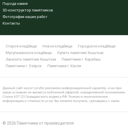
Порода камня
3D-конструктор памятников
Фотографии наших работ
Контакты
Старое кладбище
Новое кладбище
Городское кладбище
Мусульманское кладбище
Купить памятник Кыштым
Заказать памятник Кыштым
Памятники г. Карабаш
Памятники г. Озёрск
Памятники г. Касли
Данный сайт носит сугубо рекламно-информационный характер, и ни при
каких условиях не является публичной офёртой, определяемой положением
Статьи 437 (2) Гражданского кодекса РФ. Точную и окончательную
информацию о стоимости услуг Вы можете получить, связавшись с нами.
© 2026 Памятники от производителя