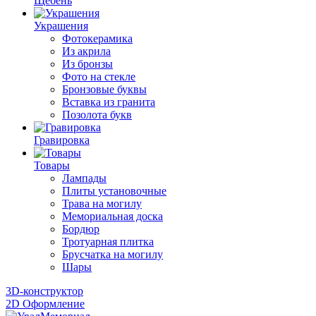
Щебень
Украшения
Фотокерамика
Из акрила
Из бронзы
Фото на стекле
Бронзовые буквы
Вставка из гранита
Позолота букв
Гравировка
Товары
Лампады
Плиты установочные
Трава на могилу
Мемориальная доска
Бордюр
Тротуарная плитка
Брусчатка на могилу
Шары
3D-конструктор
2D Оформление