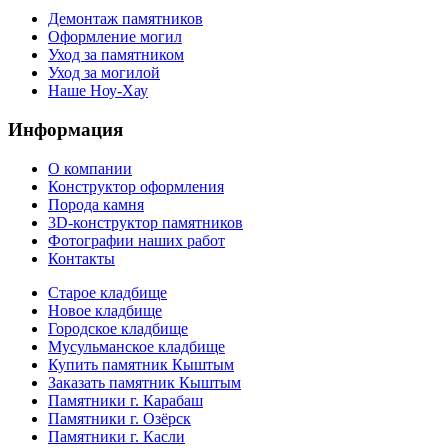
Демонтаж памятников
Оформление могил
Уход за памятником
Уход за могилой
Наше Ноу-Хау
Информация
О компании
Конструктор оформления
Порода камня
3D-конструктор памятников
Фотографии наших работ
Контакты
Старое кладбище
Новое кладбище
Городское кладбище
Мусульманское кладбище
Купить памятник Кыштым
Заказать памятник Кыштым
Памятники г. Карабаш
Памятники г. Озёрск
Памятники г. Касли