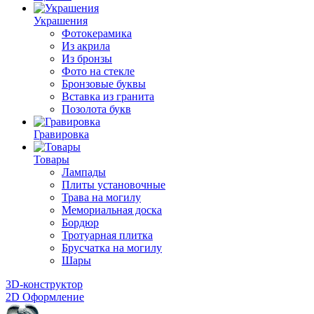
Украшения
Фотокерамика
Из акрила
Из бронзы
Фото на стекле
Бронзовые буквы
Вставка из гранита
Позолота букв
Гравировка
Товары
Лампады
Плиты установочные
Трава на могилу
Мемориальная доска
Бордюр
Тротуарная плитка
Брусчатка на могилу
Шары
3D-конструктор
2D Оформление