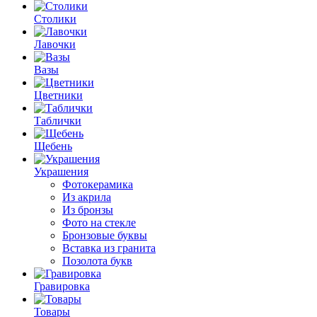
Столики
Лавочки
Вазы
Цветники
Таблички
Щебень
Украшения
Фотокерамика
Из акрила
Из бронзы
Фото на стекле
Бронзовые буквы
Вставка из гранита
Позолота букв
Гравировка
Товары