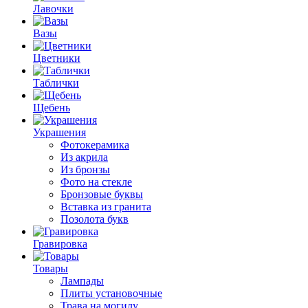
Лавочки
Вазы
Цветники
Таблички
Щебень
Украшения
Фотокерамика
Из акрила
Из бронзы
Фото на стекле
Бронзовые буквы
Вставка из гранита
Позолота букв
Гравировка
Товары
Лампады
Плиты установочные
Трава на могилу