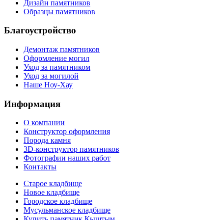
Дизайн памятников
Образцы памятников
Благоустройство
Демонтаж памятников
Оформление могил
Уход за памятником
Уход за могилой
Наше Ноу-Хау
Информация
О компании
Конструктор оформления
Порода камня
3D-конструктор памятников
Фотографии наших работ
Контакты
Старое кладбище
Новое кладбище
Городское кладбище
Мусульманское кладбище
Купить памятник Кыштым