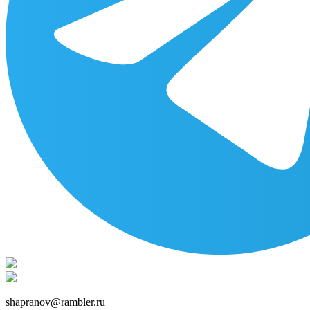
shapranov@rambler.ru